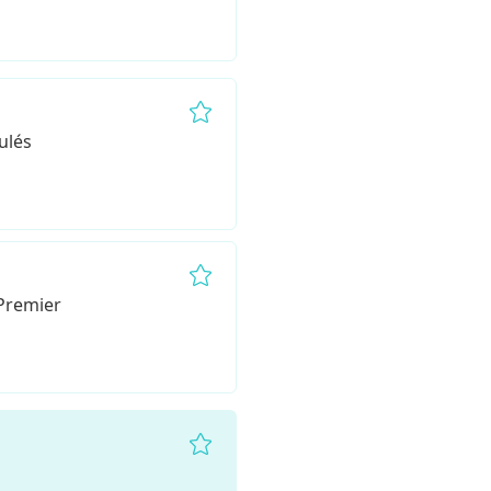
Remove from favorites
ulés
Remove from favorites
 Premier
Remove from favorites