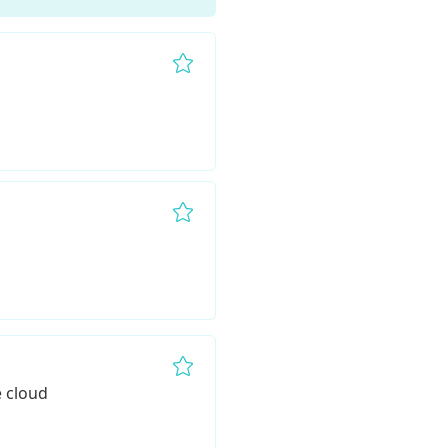
Remove from favorites
Remove from favorites
Remove from favorites
e cloud