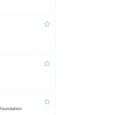
Remove from favorites
Remove from favorites
Remove from favorites
 Foundation