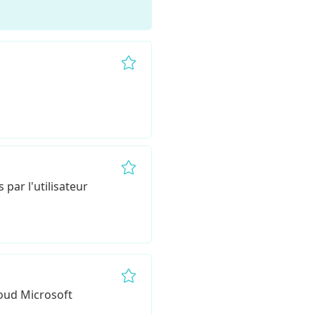
Remove from favorites
Remove from favorites
Remove from favorites
par l'utilisateur
Remove from favorites
loud Microsoft